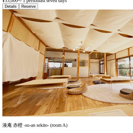
¥33,000~
/
1 person
last seven days
Details
Reserve
湊庵 赤橙 -so-an sekito- (room A)