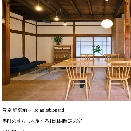
湊庵 錆御納戸 -so-an sabionand-
港町の暮らしを旅する1日1組限定の宿